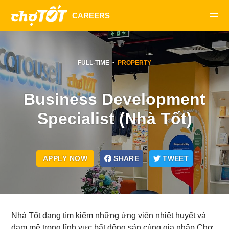
FULL-TIME
PROPERTY
Business Development
Specialist (Nhà Tốt)
APPLY NOW
SHARE
TWEET
Nhà Tốt đang tìm kiếm những ứng viên nhiệt huyết và
đam mê trong lĩnh vực bất động sản cùng gia nhập Chợ