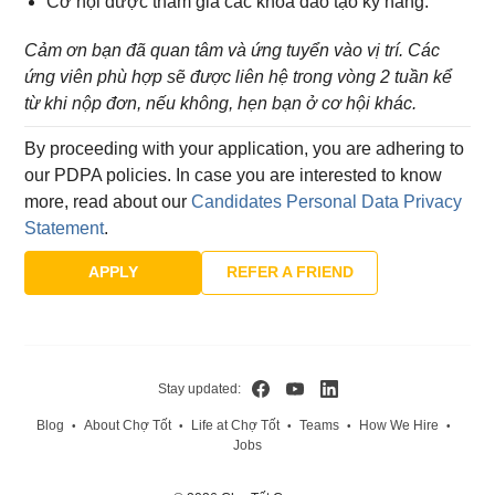
Cơ hội được tham gia các khóa đào tạo kỹ năng.
Cảm ơn bạn đã quan tâm và ứng tuyển vào vị trí. Các
ứng viên phù hợp sẽ được liên hệ trong vòng 2 tuần kể
từ khi nộp đơn, nếu không, hẹn bạn ở cơ hội khác.
By proceeding with your application, you are adhering to
our PDPA policies. In case you are interested to know
more, read about our
Candidates Personal Data Privacy
Statement
.
APPLY
REFER A FRIEND
Stay updated:
Blog
About Chợ Tốt
Life at Chợ Tốt
Teams
How We Hire
•
•
•
•
•
Jobs